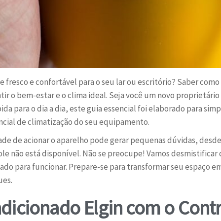
resco e confortável para o seu lar ou escritório? Saber como l
tir o bem-estar e o clima ideal. Seja você um novo proprietár
a para o dia a dia, este guia essencial foi elaborado para simpl
ncial de climatização do seu equipamento.
ade de acionar o aparelho pode gerar pequenas dúvidas, desde 
ole não está disponível. Não se preocupe! Vamos desmistificar
nado para funcionar. Prepare-se para transformar seu espaço e
ues.
ndicionado Elgin com o Cont