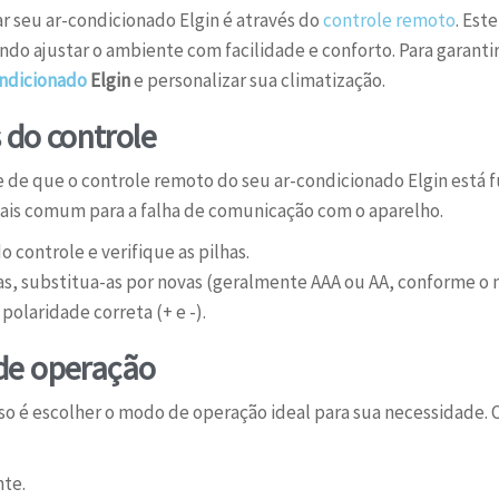
r seu ar-condicionado Elgin é através do
controle remoto
. Est
ndo ajustar o ambiente com facilidade e conforto. Para garant
ondicionado
Elgin
e personalizar sua climatização.
 do controle
se de que o controle remoto do seu ar-condicionado Elgin está
mais comum para a falha de comunicação com o aparelho.
 controle e verifique as pilhas.
as, substitua-as por novas (geralmente AAA ou AA, conforme o 
 polaridade correta (+ e -).
de operação
so é escolher o modo de operação ideal para sua necessidade.
nte.