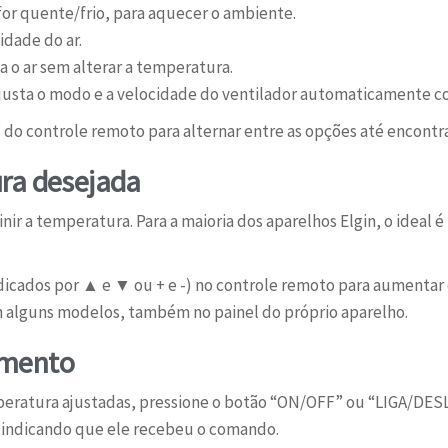
or quente/frio, para aquecer o ambiente.
dade do ar.
o ar sem alterar a temperatura.
justa o modo e a velocidade do ventilador automaticamente 
o controle remoto para alternar entre as opções até encontra
ra desejada
nir a temperatura. Para a maioria dos aparelhos Elgin, o ideal
dicados por ▲ e ▼ ou + e -) no controle remoto para aumentar 
em alguns modelos, também no painel do próprio aparelho.
amento
eratura ajustadas, pressione o botão “ON/OFF” ou “LIGA/DESL
 indicando que ele recebeu o comando.