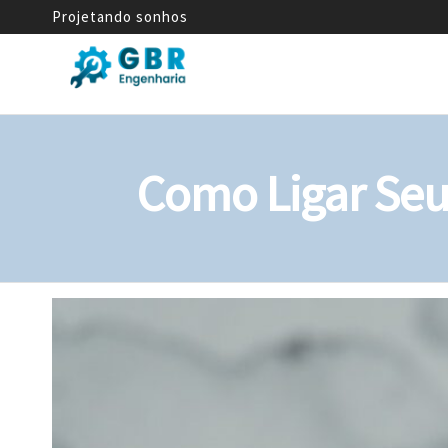
Projetando sonhos
GBR
Empresa
de
Engenharia
Engenharia
Mecânica
Como Ligar Seu 