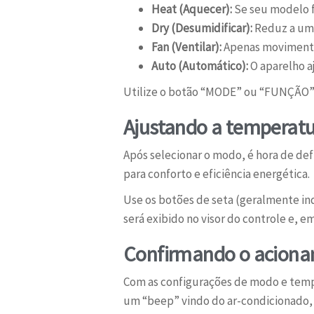
Heat (Aquecer):
Se seu modelo f
Dry (Desumidificar):
Reduz a umi
Fan (Ventilar):
Apenas movimenta 
Auto (Automático):
O aparelho a
Utilize o botão “MODE” ou “FUNÇÃO” d
Ajustando a temperatu
Após selecionar o modo, é hora de defi
para conforto e eficiência energética.
Use os botões de seta (geralmente in
será exibido no visor do controle e, 
Confirmando o acion
Com as configurações de modo e temp
um “beep” vindo do ar-condicionado,