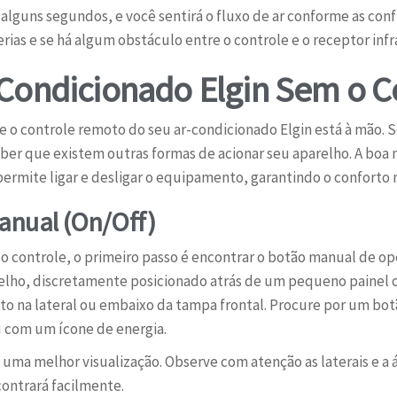
lguns segundos, e você sentirá o fluxo de ar conforme as conf
rias e se há algum obstáculo entre o controle e o receptor in
Condicionado Elgin Sem o C
o controle remoto do seu ar-condicionado Elgin está à mão. S
er que existem outras formas de acionar seu aparelho. A boa 
permite ligar e desligar o equipamento, garantindo o confort
anual (On/Off)
o controle, o primeiro passo é encontrar o botão manual de op
elho, discretamente posicionado atrás de um pequeno painel ou
to na lateral ou embaixo da tampa frontal. Procure por um bo
u com um ícone de energia.
 uma melhor visualização. Observe com atenção as laterais e a á
ontrará facilmente.