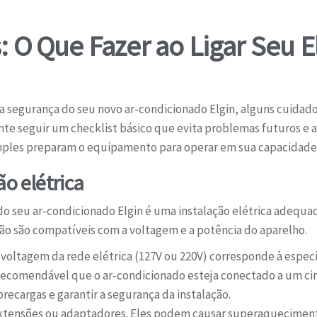
: O Que Fazer ao Ligar Seu E
 segurança do seu novo ar-condicionado Elgin, alguns cuidados 
nte seguir um checklist básico que evita problemas futuros e 
imples preparam o equipamento para operar em sua capacidade 
ão elétrica
o seu ar-condicionado Elgin é uma instalação elétrica adequad
ção são compatíveis com a voltagem e a potência do aparelho.
 voltagem da rede elétrica (127V ou 220V) corresponde à espec
ecomendável que o ar-condicionado esteja conectado a um circ
brecargas e garantir a segurança da instalação.
xtensões ou adaptadores. Eles podem causar superaqueciment