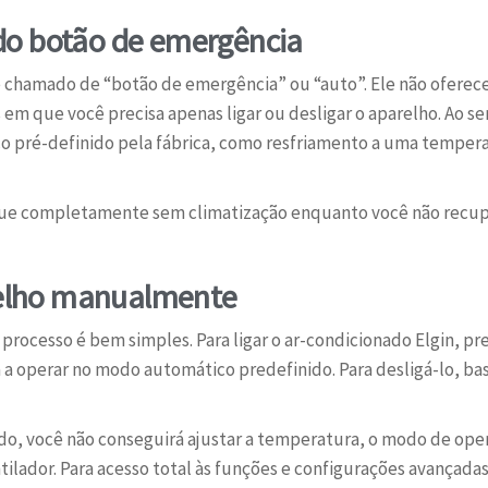
do botão de emergência
chamado de “botão de emergência” ou “auto”. Ele não oferece 
em que você precisa apenas ligar ou desligar o aparelho. Ao ser
pré-definido pela fábrica, como resfriamento a uma temperat
ique completamente sem climatização enquanto você não recupe
arelho manualmente
processo é bem simples. Para ligar o ar-condicionado Elgin, pr
á a operar no modo automático predefinido. Para desligá-lo, b
o, você não conseguirá ajustar a temperatura, o modo de oper
tilador. Para acesso total às funções e configurações avançada