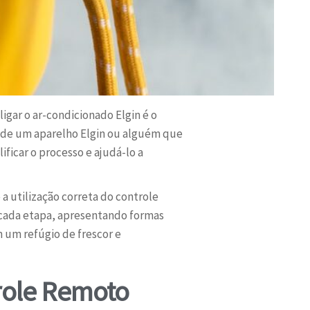
igar o ar-condicionado Elgin é o
io de um aparelho Elgin ou alguém que
ificar o processo e ajudá-lo a
a utilização correta do controle
 cada etapa, apresentando formas
m um refúgio de frescor e
role Remoto