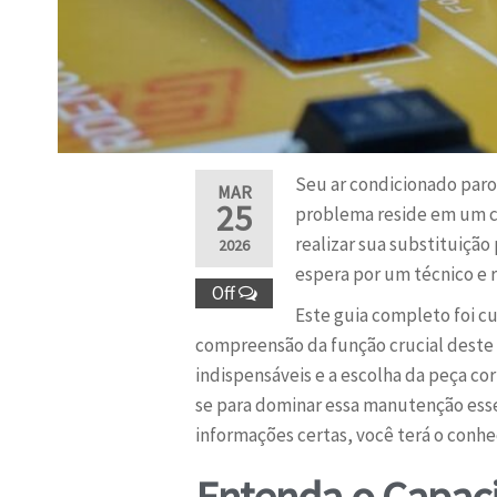
Seu ar condicionado paro
MAR
25
problema reside em um co
realizar sua substituiçã
2026
espera por um técnico e 
Off
Este guia completo foi c
compreensão da função crucial deste 
indispensáveis e a escolha da peça cor
se para dominar essa manutenção esse
informações certas, você terá o conhe
Entenda o Capaci