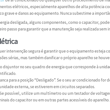
entos elétricos, especialmente aparelhos de alta potência com
rico grave e danos ao equipamento. Nunca subestime a importân
ergia desligada, alguns componentes, como o capacitor, podem
ro passo para garantir que a manutenção seja realizada sem i
létrica
uer intervenção segura é garantir que o equipamento esteja
sões sérias, mas também danificar o próprio aparelho se houver
 o disjuntor no seu quadro de energia que corresponde à unida
ntificado.
anca para a posição “Desligado”. Se o seu ar condicionado for do
unidade externa, se estiverem em circuitos separados.
Se possível, utilize um multímetro ou um testador de voltag
minais do capacitor ou em outras partes acessíveis do aparelho