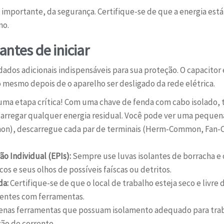
is importante, da segurança. Certifique-se de que a energia e
no.
antes de iniciar
idados adicionais indispensáveis para sua proteção. O capaci
mesmo depois de o aparelho ser desligado da rede elétrica.
uma etapa crítica! Com uma chave de fenda com cabo isolado,
carregar qualquer energia residual. Você pode ver uma pequena 
mmon), descarregue cada par de terminais (Herm-Common, Fan
.
o Individual (EPIs):
Sempre use luvas isolantes de borracha e 
os e seus olhos de possíveis faíscas ou detritos.
da:
Certifique-se de que o local de trabalho esteja seco e livre
dentes com ferramentas.
enas ferramentas que possuam isolamento adequado para traba
ão de corrente.