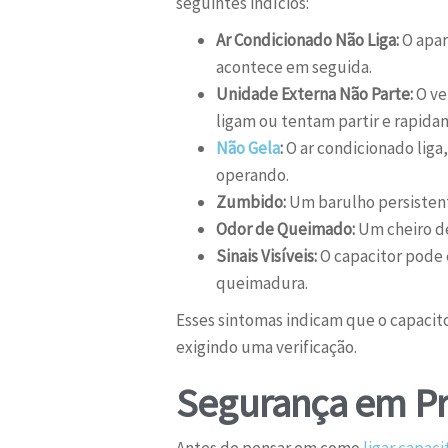
seguintes indícios:
Ar Condicionado Não Liga:
O apar
acontece em seguida.
Unidade Externa Não Parte:
O ve
ligam ou tentam partir e rapida
Não Gela
:
O ar condicionado liga,
operando.
Zumbido:
Um barulho persistent
Odor de Queimado:
Um cheiro de
Sinais Visíveis:
O capacitor pode 
queimadura.
Esses sintomas indicam que o capaci
exigindo uma verificação.
Segurança em Pr
Antes de pensar em como
ligar capaci