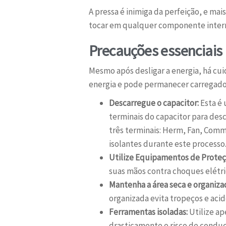
A pressa é inimiga da perfeição, e ma
tocar em qualquer componente inter
Precauções essenciais 
Mesmo após desligar a energia, há cu
energia e pode permanecer carregado 
Descarregue o capacitor:
Esta é 
terminais do capacitor para des
três terminais: Herm, Fan, Co
isolantes durante este processo
Utilize Equipamentos de Proteçã
suas mãos contra choques elétric
Mantenha a área seca e organiza
organizada evita tropeços e aci
Ferramentas isoladas:
Utilize ap
drasticamente o risco de conduç