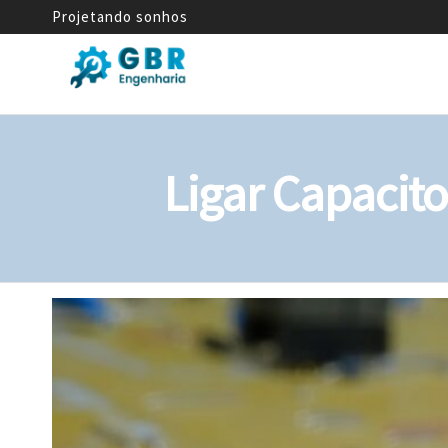
Projetando sonhos
GBR
Empresa
de
Engenharia
Engenharia
Mecânica
Ligar Capacit