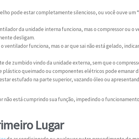
elho pode estar completamente silencioso, ou você ouve um “
ntilador da unidade interna funciona, mas o compressor ou o v
mente desligam.
 o ventilador funciona, mas o ar que sai não está gelado, indi
e de zumbido vindo da unidade externa, sem que o compressor
 plástico queimado ou componentes elétricos pode emanar d
estar estufado na parte superior, vazando óleo ou apresenta
tor não está cumprindo sua função, impedindo o funcionament
imeiro Lugar
tor
de ar condicionado ou qualquer outro procedimento de ma