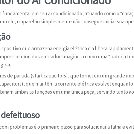
 fundamental em seu ar condicionado, atuando como o “coração
Sem ele, o aparelho simplesmente não consegue iniciar sua o
ção
ispositivo que armazena energia elétrica e a libera rapidamente
mpressor e/ou do ventilador. Imagine-o como uma “bateria tem
girar.
tores de partida (start capacitors), que fornecem um grande imp
capacitors), que mantêm a corrente elétrica estável enquanto
mbinam ambas as funções em uma única peça, servindo tanto ao
 defeituoso
com problemas é o primeiro passo para solucionar a falha e evi