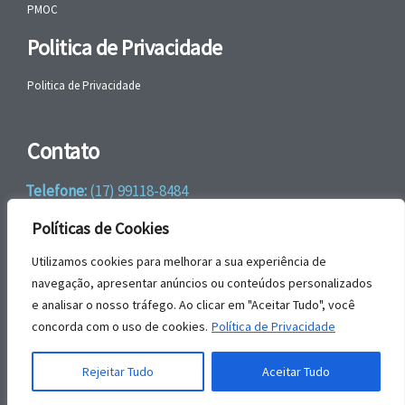
PMOC
Politica de Privacidade
Politica de Privacidade
Contato
Telefone:
(17) 99118-8484
WhatsApp:
+55 (17) 99118-8484
Políticas de Cookies
email:
faleconosco@gbrengenharia.com
Utilizamos cookies para melhorar a sua experiência de
navegação, apresentar anúncios ou conteúdos personalizados
e analisar o nosso tráfego. Ao clicar em "Aceitar Tudo", você
Rua Jatai, nº 81
concorda com o uso de cookies.
Política de Privacidade
CEP: 15385-044
Jardim das Paineiras, Ilha Solteira – SP
Rejeitar Tudo
Aceitar Tudo