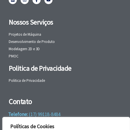
Nossos Serviços
Projetos de Máquina
Desenvolvimento de Produto
Modelagem 2D e 3D
PMOC
Politica de Privacidade
Politica de Privacidade
Contato
Telefone:
(17) 99118-8484
WhatsApp:
+55 (17) 99118-8484
Políticas de Cookies