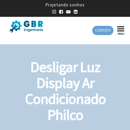
Projetando sonhos
CONTATO
GBR
Empresa
MENU
de
Engenharia
Engenharia
Mecânica
Desligar Luz
Display Ar
Condicionado
Philco