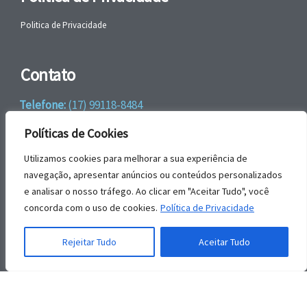
Politica de Privacidade
Contato
Telefone:
(17) 99118-8484
WhatsApp:
+55 (17) 99118-8484
Políticas de Cookies
email:
faleconosco@gbrengenharia.com
Utilizamos cookies para melhorar a sua experiência de
navegação, apresentar anúncios ou conteúdos personalizados
e analisar o nosso tráfego. Ao clicar em "Aceitar Tudo", você
Rua Jatai, nº 81
concorda com o uso de cookies.
Política de Privacidade
CEP: 15385-044
Jardim das Paineiras, Ilha Solteira – SP
Rejeitar Tudo
Aceitar Tudo
© | GBR Engenharia 2026.
Todos os direitos reservados.