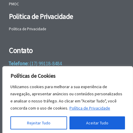
PMOC
Politica de Privacidade
Politica de Privacidade
Contato
Telefone:
(17) 99118-8484
WhatsApp:
+55 (17) 99118-8484
Políticas de Cookies
email:
faleconosco@gbrengenharia.com
Utilizamos cookies para melhorar a sua experiência de
navegação, apresentar anúncios ou conteúdos personalizados
e analisar o nosso tráfego. Ao clicar em "Aceitar Tudo", você
Rua Jatai, nº 81
concorda com o uso de cookies.
Política de Privacidade
CEP: 15385-044
Jardim das Paineiras, Ilha Solteira – SP
Rejeitar Tudo
Aceitar Tudo