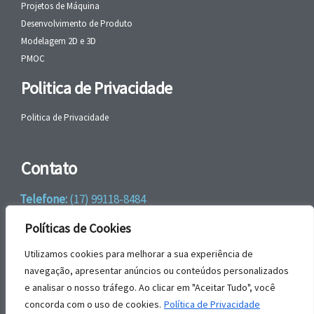
Projetos de Máquina
Desenvolvimento de Produto
Modelagem 2D e 3D
PMOC
Politica de Privacidade
Politica de Privacidade
Contato
Telefone:
(17) 99118-8484
WhatsApp:
+55 (17) 99118-8484
Políticas de Cookies
email:
faleconosco@gbrengenharia.com
Utilizamos cookies para melhorar a sua experiência de
navegação, apresentar anúncios ou conteúdos personalizados
e analisar o nosso tráfego. Ao clicar em "Aceitar Tudo", você
Rua Jatai, nº 81
concorda com o uso de cookies.
Política de Privacidade
CEP: 15385-044