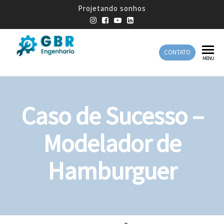
Projetando sonhos
CONTATO
GBR
Empresa
MENU
de
Engenharia
Engenharia
Mecânica
Caso de Sucesso –
Modelador de
Hamburguer