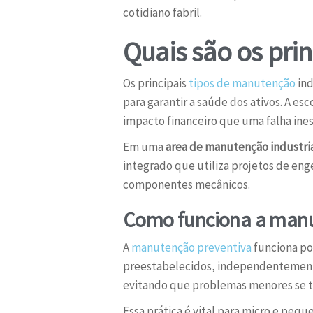
cotidiano fabril.
Quais são os prin
Os principais
tipos de manutenção
ind
para garantir a saúde dos ativos. A e
impacto financeiro que uma falha ine
Em uma
area de manutenção industri
integrado que utiliza projetos de eng
componentes mecânicos.
Como funciona a manu
A
manutenção preventiva
funciona po
preestabelecidos, independentemente 
evitando que problemas menores se t
Essa prática é vital para micro e peq