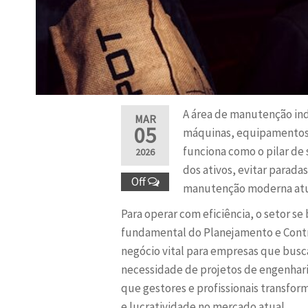
A área de manutenção indu
MAR
05
máquinas, equipamentos e
funciona como o pilar de
2026
dos ativos, evitar parada
Off
manutenção moderna atua d
Para operar com eficiência, o setor s
fundamental do Planejamento e Contro
negócio vital para empresas que busc
necessidade de projetos de engenhari
que gestores e profissionais transfo
e lucratividade no mercado atual.