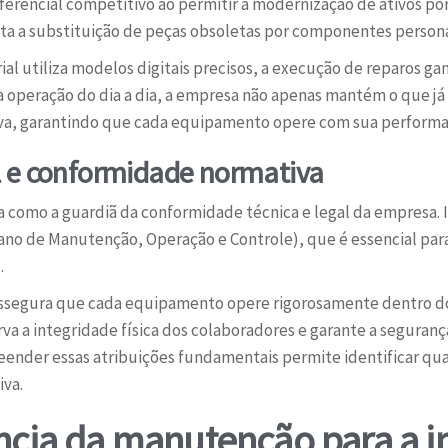
ferencial competitivo ao permitir a modernização de ativos po
ilita a substituição de peças obsoletas por componentes person
l utiliza modelos digitais precisos, a execução de reparos gan
a operação do dia a dia, a empresa não apenas mantém o que já
iva, garantindo que cada equipamento opere com sua perform
 e conformidade normativa
como a guardiã da conformidade técnica e legal da empresa. Is
no de Manutenção, Operação e Controle), que é essencial para 
.
r assegura que cada equipamento opere rigorosamente dentro do
rva a integridade física dos colaboradores e garante a segura
eender essas atribuições fundamentais permite identificar qu
iva.
ncia da manutenção para a i