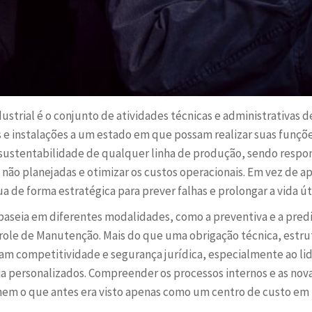
strial é o conjunto de atividades técnicas e administrativas d
 instalações a um estado em que possam realizar suas funções
 sustentabilidade de qualquer linha de produção, sendo respons
s não planejadas e otimizar os custos operacionais. Em vez de ap
e forma estratégica para prever falhas e prolongar a vida útil
e baseia em diferentes modalidades, como a preventiva e a pred
le de Manutenção. Mais do que uma obrigação técnica, estrut
am competitividade e segurança jurídica, especialmente ao lid
a personalizados. Compreender os processos internos e as nova
rmem o que antes era visto apenas como um centro de custo em 