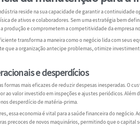
ndústria reside na sua capacidade de garantir a continuidade o
física de ativos e colaboradores. Sem uma estratégia bem defini
m a produção e comprometem a competitividade da empresa n
iciente transforma a maneira como o negócio lida com seus eq
ite que a organização antecipe problemas, otimize investimen
acionais e desperdícios
s formas mais eficazes de reduzir despesas inesperadas. O cu
rior ao valor investido em inspeções e ajustes periódicos. Alé
os desperdício de matéria-prima.
 essa economia é vital para a saúde financeira do negócio. Ao 
as precoces de novos maquinários, permitindo que o capital se