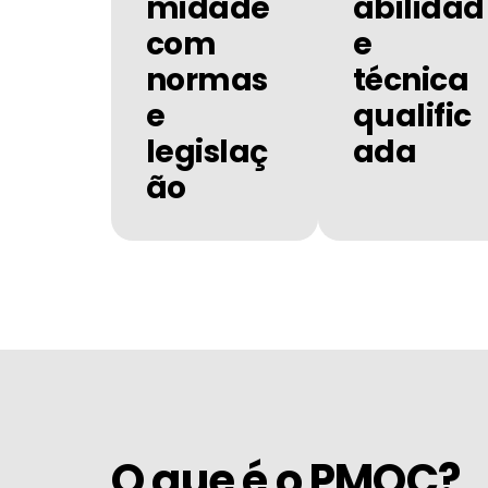
midade
abilidad
com
e
normas
técnica
e
qualific
legislaç
ada
ão
O que é o PMOC?