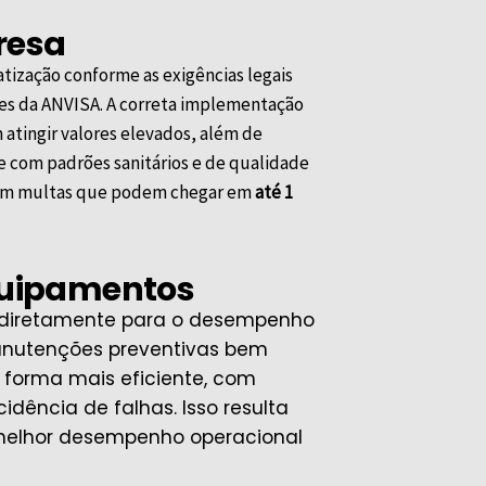
resa
tização conforme as exigências legais
zes da
ANVISA
. A correta implementação
atingir valores elevados, além de
 com padrões sanitários e de qualidade
r em multas que podem chegar em
até 1
equipamentos
i diretamente para o desempenho
anutenções preventivas bem
 forma mais eficiente, com
dência de falhas. Isso resulta
 melhor desempenho operacional