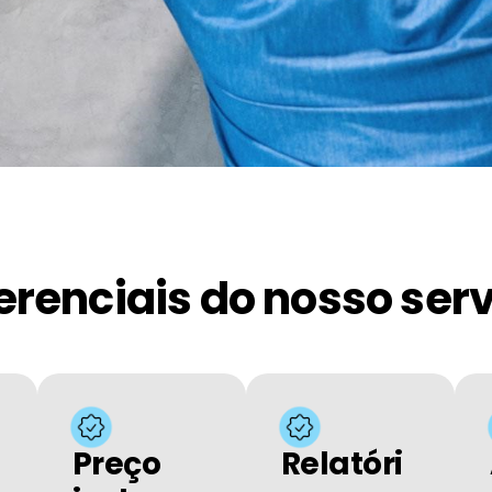
erenciais do nosso ser
Preço
Relatóri