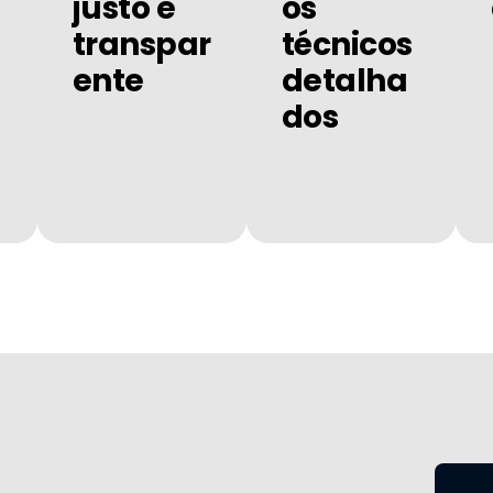
justo e
os
transpar
técnicos
ente
detalha
dos