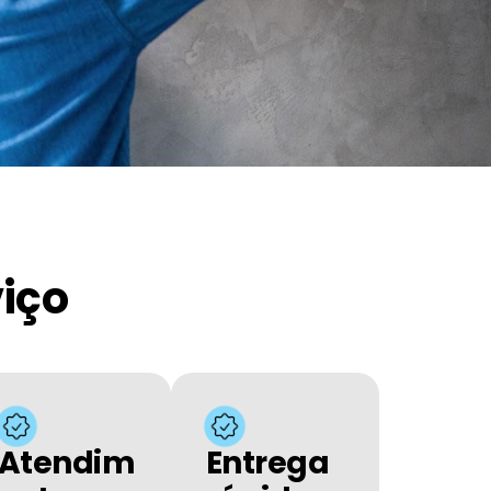
viço
Atendim
Entrega