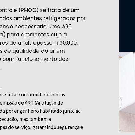
ntrole (PMOC) se trata de um
odos ambientes refrigerados por
 sendo neccessaria uma ART
a) para ambientes cujo a
es de ar ultrapassem 60.000.
s de qualidade do ar em
r o bom funcionamento dos
.
.
co e total conformidade com as
m emissão de ART (Anotação de
a por engenheiro habilitado junto ao
 execução, mas também a
apas do serviço, garantindo segurança e