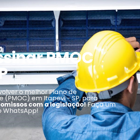
ssinar PMOC
P
olver o melhor Plano de
 (PMOC) em Itapevi - SP, para
missos com a legislação!
Faça um
do WhatsApp!