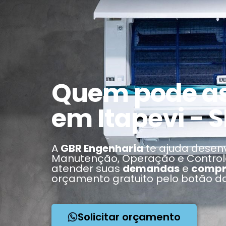
Quem pode a
em Itapevi - S
A
GBR Engenharia
te ajuda desenv
Manutenção, Operação e Controle
atender suas
demandas
e
compro
orçamento gratuito pelo botão 
Solicitar orçamento