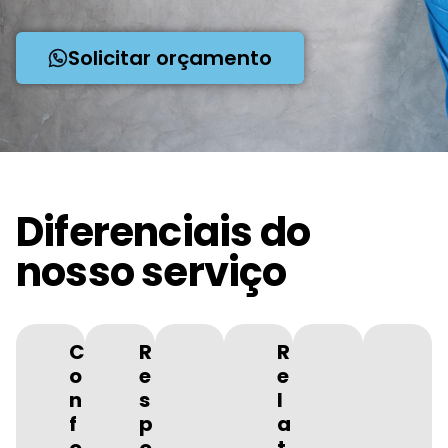
Solicitar orçamento
Diferenciais do
nosso serviço
C
R
R
o
e
e
n
s
l
f
p
a