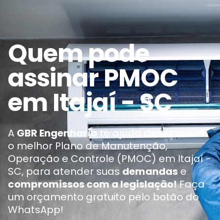
Quem pode
assinar PMOC
em Itajaí - SC
A
GBR Engenharia
te ajuda desenvolver
o melhor Plano de Manutenção,
Operação e Controle (PMOC) em Itajaí -
SC, para atender suas
demandas
e
compromissos com a legislação!
Faça
um orçamento gratuito pelo botão do
WhatsApp!