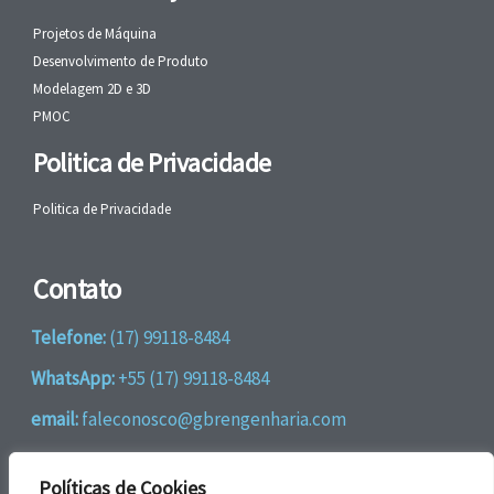
Projetos de Máquina
Desenvolvimento de Produto
Modelagem 2D e 3D
PMOC
Politica de Privacidade
Politica de Privacidade
Contato
Telefone:
(17) 99118-8484
WhatsApp:
+55 (17) 99118-8484
email:
faleconosco@gbrengenharia.com
Rua Jatai, nº 81
Políticas de Cookies