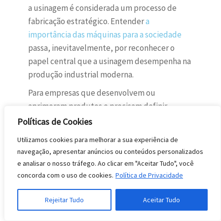
a usinagem é considerada um processo de
fabricação estratégico. Entender
a
importância das máquinas para a sociedade
passa, inevitavelmente, por reconhecer o
papel central que a usinagem desempenha na
produção industrial moderna.
Para empresas que desenvolvem ou
aprimoram produtos e precisam definir
processos de fabricação adequados, contar
Políticas de Cookies
com apoio técnico especializado desde a fase
Utilizamos cookies para melhorar a sua experiência de
de projeto pode ser a diferença entre um
navegação, apresentar anúncios ou conteúdos personalizados
produto viável e um processo produtivo
e analisar o nosso tráfego. Ao clicar em "Aceitar Tudo", você
oneroso. A
GBR Engenharia
atua exatamente
concorda com o uso de cookies.
Política de Privacidade
nesse ponto, oferecendo desenvolvimento de
projetos de máquinas e equipamentos,
Rejeitar Tudo
Aceitar Tudo
modelagem 3D e detalhamento técnico